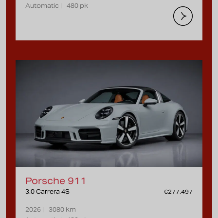
Automatic |
480 pk
Porsche 911
3.0 Carrera 4S
€277.497
2026 |
3080 km