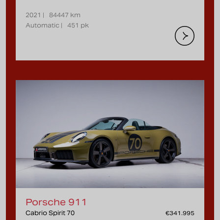
2021 |
84447 km
Automatic |
451 pk
Porsche 911
Cabrio Spirit 70
€341.995