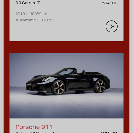
3.0 Carrera T
€94.995
2018 |
98889 km
Automatic |
370 pk
Porsche 911