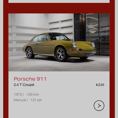
Porsche 911
2.4 T Coupé
€235
1972 |
100 km
Manual |
131 pk