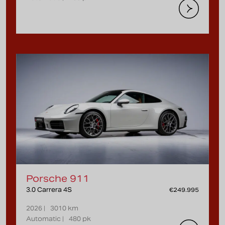
Porsche 911
3.0 Carrera 4S
€249.995
2026 |
3010 km
Automatic |
480 pk