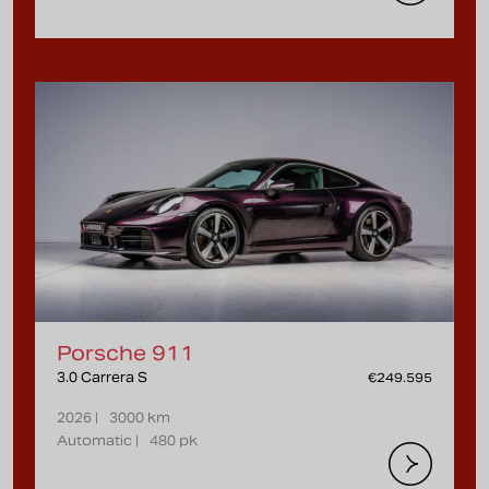
Porsche 911
3.0 Carrera S
€249.595
2026 |
3000 km
Automatic |
480 pk