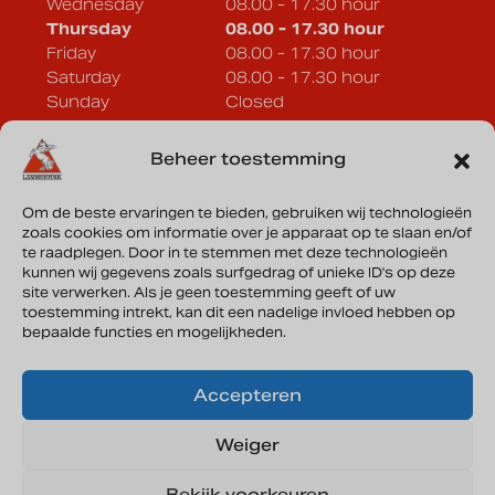
Wednesday
08.00 - 17.30 hour
Thursday
08.00 - 17.30 hour
Friday
08.00 - 17.30 hour
Saturday
08.00 - 17.30 hour
Sunday
Closed
Beheer toestemming
Lammertink Sportcars B.V.
Vonderweg 33a
Om de beste ervaringen te bieden, gebruiken wij technologieën
7468 DC Enter
zoals cookies om informatie over je apparaat op te slaan en/of
te raadplegen. Door in te stemmen met deze technologieën
Directions
kunnen wij gegevens zoals surfgedrag of unieke ID's op deze
site verwerken. Als je geen toestemming geeft of uw
toestemming intrekt, kan dit een nadelige invloed hebben op
bepaalde functies en mogelijkheden.
KVK: 08135644
Accepteren
Weiger
Privacy
Bekijk voorkeuren