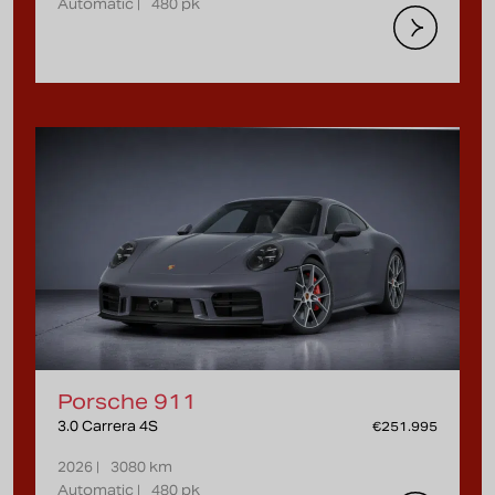
Automatic |
480 pk
Porsche 911
3.0 Carrera 4S
€251.995
2026 |
3080 km
Automatic |
480 pk