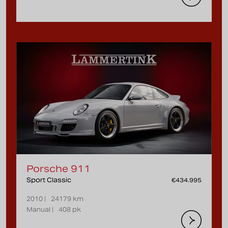
Porsche 911
Sport Classic
€434.995
2010 |
24179 km
Manual |
408 pk