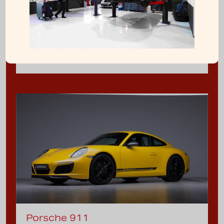
3.8 GT3
€137.495
2014 |
54131 km
Automatic |
476 pk
Porsche 911