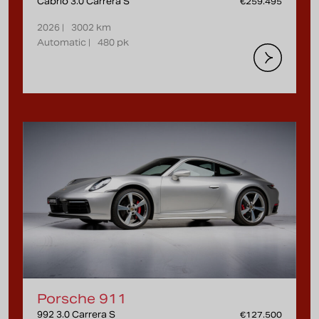
Cabrio 3.0 Carrera S
€259.495
2026 |
3002 km
Automatic |
480 pk
Porsche 911
992 3.0 Carrera S
€127.500