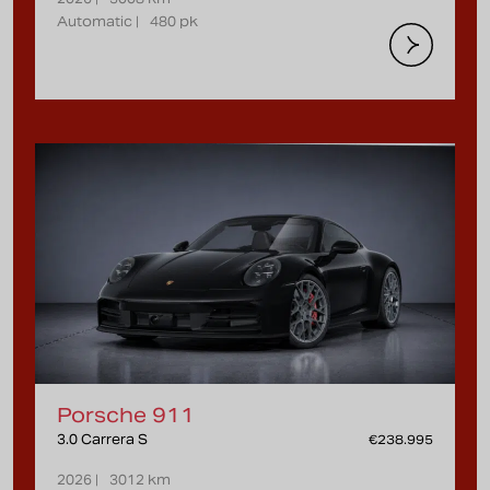
Automatic |
480 pk
Porsche 911
3.0 Carrera S
€238.995
2026 |
3012 km