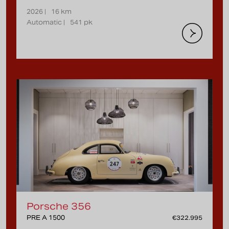
2026 |
16 km
Automatic |
541 pk
Porsche 356
PRE A 1500
€322.995