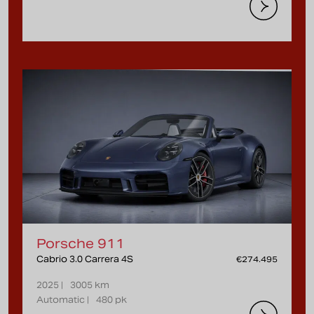
Porsche 911
Cabrio 3.0 Carrera 4S
€274.495
2025 |
3005 km
Automatic |
480 pk