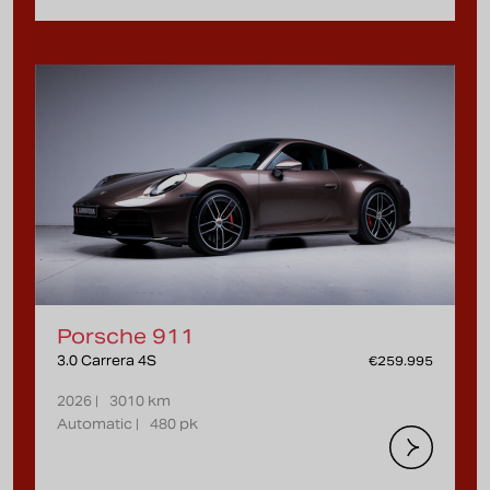
Porsche 911
3.0 Carrera 4S
€259.995
2026 |
3010 km
Automatic |
480 pk