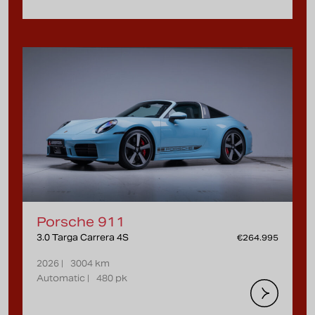
Porsche 911
3.0 Targa Carrera 4S
€264.995
2026 |
3004 km
Automatic |
480 pk