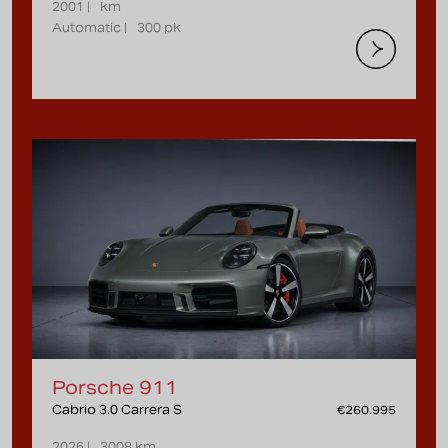
2001 |
km
Automatic |
300 pk
Porsche 911
Cabrio 3.0 Carrera S
€260.995
2026 |
3008 km