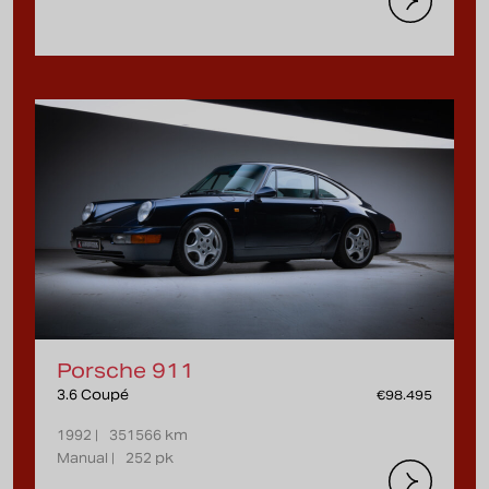
Porsche 911
3.6 Coupé
€98.495
1992 |
351566 km
Manual |
252 pk