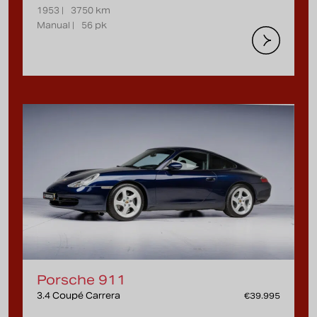
1953 |
3750 km
Manual |
56 pk
Porsche 911
3.4 Coupé Carrera
€39.995