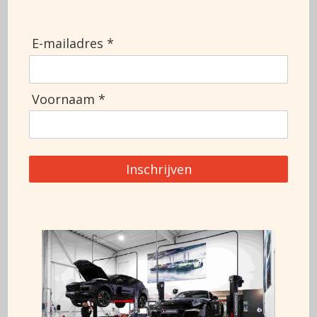
Doors
2
MOT
23-10-2026
Top speed
260
E-mailadres *
Ask for more information
Voornaam *
+3188 911 0356
Inschrijven
This car can also be financed at 7%*
* Rate subject to change, this advertisement cannot be
accommodated
rights are derived, changes reserved