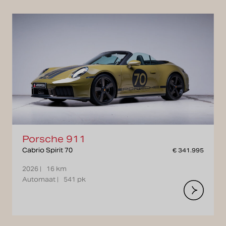
Porsche 911
Cabrio Spirit 70
€ 341.995
2026 |
16 km
Automaat |
541 pk