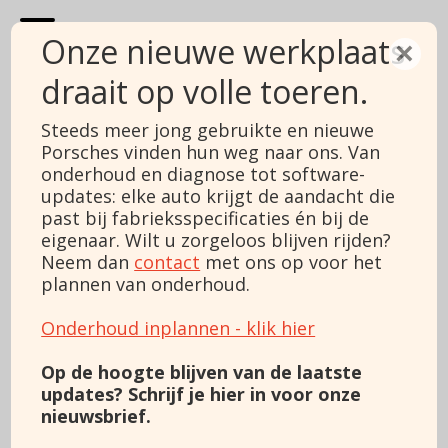
Onze nieuwe werkplaats
×
draait op volle toeren.
Porsche 911
Steeds meer jong gebruikte en nieuwe
Porsches vinden hun weg naar ons. Van
3.6 Coupé
onderhoud en diagnose tot software-
updates: elke auto krijgt de aandacht die
Price
€ 98.495
past bij fabrieksspecificaties én bij de
Margin/VAT
Marge
Type
eigenaar. Wilt u zorgeloos blijven rijden?
3.6 Coupé
Construction year
1992
Neem dan
contact
met ons op voor het
Mileage
351566
plannen van onderhoud.
Fueltype
Gasoline
Power
252 pk
Onderhoud inplannen - klik hier
Engine capacity
3600
Color
Blue
Op de hoogte blijven van de laatste
Transmission
Manual
updates? Schrijf je hier in voor onze
Gears
5
nieuwsbrief.
Cylinders
6
Body
Coupé