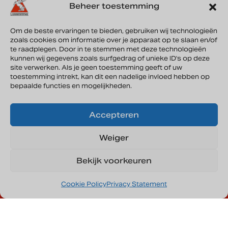
Beheer toestemming
Friday
08.00 - 17.30 hour
Saturday
08.00 - 17.30 hour
Sunday
Closed
Om de beste ervaringen te bieden, gebruiken wij technologieën
zoals cookies om informatie over je apparaat op te slaan en/of
te raadplegen. Door in te stemmen met deze technologieën
kunnen wij gegevens zoals surfgedrag of unieke ID's op deze
Lammertink Sportcars B.V.
site verwerken. Als je geen toestemming geeft of uw
Vonderweg 33a
toestemming intrekt, kan dit een nadelige invloed hebben op
7468 DC Enter
bepaalde functies en mogelijkheden.
Directions
Accepteren
Weiger
KVK: 08135644
Bekijk voorkeuren
Cookie Policy
Privacy Statement
Privacy
Cookies