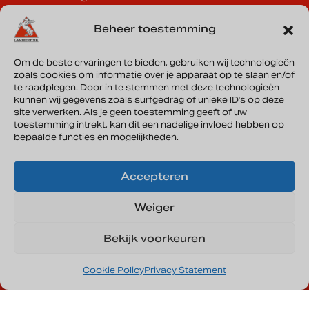
Vrijdag
08.00 - 17.15 uur
Zaterdag
Op afspraak
Beheer toestemming
Zondag
Gesloten
Om de beste ervaringen te bieden, gebruiken wij technologieën
zoals cookies om informatie over je apparaat op te slaan en/of
Lammertink Sportcars B.V.
te raadplegen. Door in te stemmen met deze technologieën
Vonderweg 33a
kunnen wij gegevens zoals surfgedrag of unieke ID's op deze
site verwerken. Als je geen toestemming geeft of uw
7468 DC Enter
toestemming intrekt, kan dit een nadelige invloed hebben op
bepaalde functies en mogelijkheden.
Routebeschrijving
Accepteren
KVK: 08135644
Weiger
Bekijk voorkeuren
Cookie Policy
Privacy Statement
Privacybeleid
Cookies