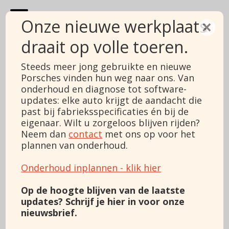
Onze nieuwe werkplaats
×
draait op volle toeren.
Porsche 911
Steeds meer jong gebruikte en nieuwe
Porsches vinden hun weg naar ons. Van
992 3.0 Carrera S
onderhoud en diagnose tot software-
updates: elke auto krijgt de aandacht die
Prijs
Verkocht
past bij fabrieksspecificaties én bij de
BTW/Marge
BTW
Type
eigenaar. Wilt u zorgeloos blijven rijden?
992 3.0 Carrera S
Bouwjaar
2021
Neem dan
contact
met ons op voor het
Kilometerstand
79785
plannen van onderhoud.
Brandstof
Benzine
Vermogen
451 pk
Onderhoud inplannen - klik hier
Motorinhoud
2981
Kleur
Zilver
Op de hoogte blijven van de laatste
Transmissie
Automaat
updates? Schrijf je hier in voor onze
Versnellingen
8
nieuwsbrief.
Cilinders
6
Carrosserie
Coupé