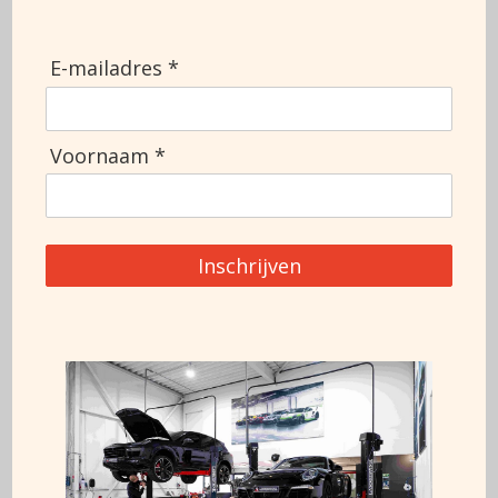
Deuren
2
APK
Topsnelheid
308
E-mailadres *
Informatie aanvragen
Voornaam *
+3188 911 0356
Inschrijven
Deze auto is ook te financieren op basis van 7% *
*Het financieren van een Porsche is maatwerk, voor vragen neem
gerust contact met ons op!