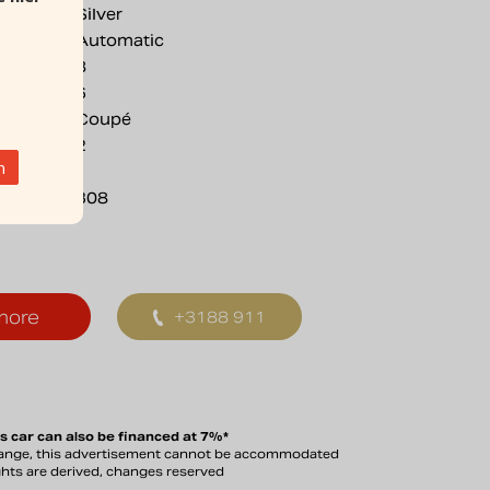
Silver
Automatic
8
6
Coupé
2
n
308
more
+3188 911
ion
0356
s car can also be financed at 7%*
change, this advertisement cannot be accommodated
ghts are derived, changes reserved