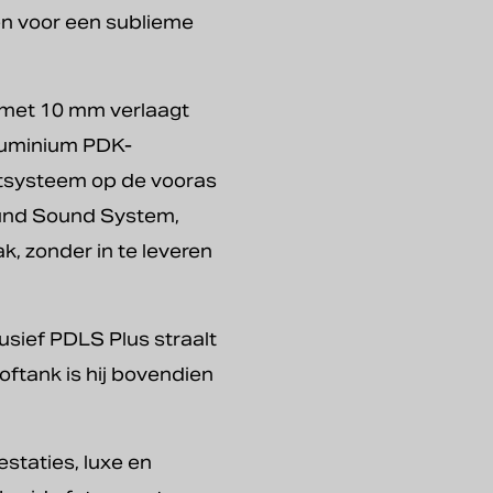
en voor een sublieme
e met 10 mm verlaagt
aluminium PDK-
liftsysteem op de vooras
ound Sound System,
k, zonder in te leveren
usief PDLS Plus straalt
toftank is hij bovendien
staties, luxe en