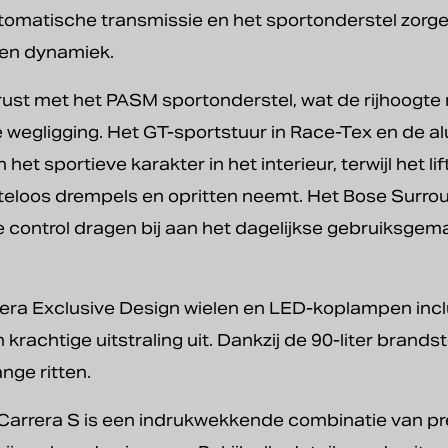
automatische transmissie en het sportonderstel zorg
 en dynamiek.
erust met het PASM sportonderstel, wat de rijhoogt
 wegligging. Het GT-sportstuur in Race-Tex en de 
et sportieve karakter in het interieur, terwijl het 
iteloos drempels en opritten neemt. Het Bose Surr
 control dragen bij aan het dagelijkse gebruiksgema
rera Exclusive Design wielen en LED-koplampen incl
 krachtige uitstraling uit. Dankzij de 90-liter brands
nge ritten.
arrera S is een indrukwekkende combinatie van pre