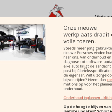
Vintage
Onze nieuwe
werkplaats draait
Porsc
volle toeren.
Steeds meer jong gebruikte
992 3.0 Ca
nieuwe Porsches vinden hu
naar ons. Van onderhoud en
diagnose tot software-upda
elke auto krijgt de aandacht
Price
past bij fabrieksspecificaties
Margin/VAT
de eigenaar. Wilt u zorgelo
blijven rijden? Neem dan
co
Type
met ons op voor het planne
Construction year
onderhoud.
Mileage
Onderhoud inplannen - klik h
Fueltype
Power
Op de hoogte blijven van
Engine capacity
laatste updates? Schrijf j