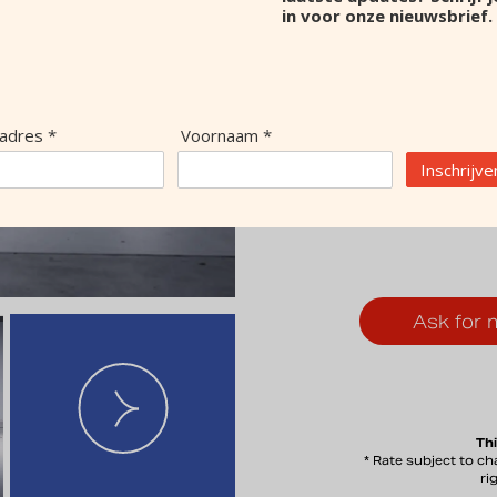
in voor onze nieuwsbrief.
Color
Transmission
Gears
Cylinders
Body
ladres *
Voornaam *
Doors
Inschrijve
MOT
Top speed
Ask for 
informat
Thi
* Rate subject to 
ri