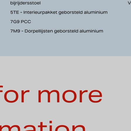
bijrijdersstoel
V
5TE - Interieurpakket geborsteld aluminium
7G9 PCC
7M9 - Dorpellijsten geborsteld aluminium
for more
rmation