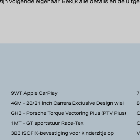
zijn volgende eigenaar. Bekijk alle details en de uit
9WT Apple CarPlay
7
46M - 20/21 inch Carrera Exclusive Design wiel
8
GH3 - Porsche Torque Vectoring Plus (PTV Plus)
Q
1MT - GT sportstuur Race-Tex
Q
3B3 ISOFIX-bevestiging voor kinderzitje op
V