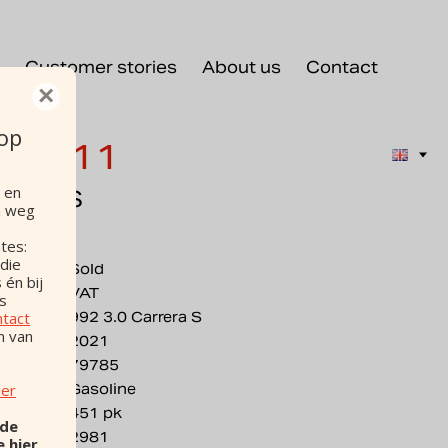
Customer stories
About us
Contact
×
 op
he 911
 en
rrera S
n weg
tes:
 die
Sold
 én bij
VAT
os
ntact
992 3.0 Carrera S
n van
2021
79785
ier
Gasoline
451 pk
 de
2981
e hier