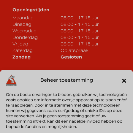
Openingstijden
Maandag
08.00 - 17.15 uur
Dinsdag
08.00 - 17.15 uur
Woensdag
08.00 - 17.15 uur
Donderdag
08.00 - 17.15 uur
Vrijdag
08.00 - 17.15 uur
Zaterdag
Op afspraak
Zondag
Gesloten
Lammertink Sportcars B.V.
Beheer toestemming
Vonderweg 33a
7468 DC Enter
Om de beste ervaringen te bieden, gebruiken wij technologieën
zoals cookies om informatie over je apparaat op te slaan en/of
Routebeschrijving
te raadplegen. Door in te stemmen met deze technologieën
kunnen wij gegevens zoals surfgedrag of unieke ID's op deze
site verwerken. Als je geen toestemming geeft of uw
KVK: 08135644
toestemming intrekt, kan dit een nadelige invloed hebben op
bepaalde functies en mogelijkheden.