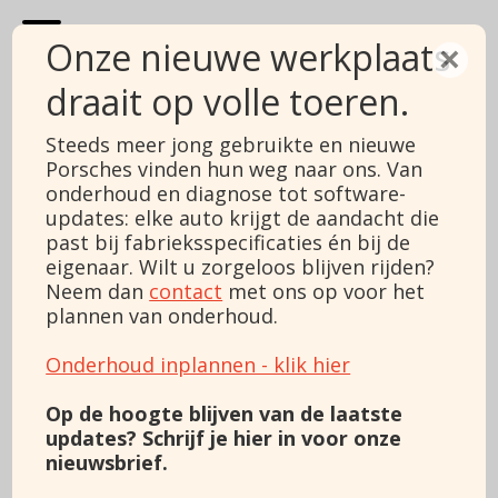
Onze nieuwe werkplaats
×
draait op volle toeren.
Specialized in
Steeds meer jong gebruikte en nieuwe
Porsches vinden hun weg naar ons. Van
onderhoud en diagnose tot software-
Porsche​
updates: elke auto krijgt de aandacht die
past bij fabrieksspecificaties én bij de
eigenaar. Wilt u zorgeloos blijven rijden?
Neem dan
contact
met ons op voor het
+3188 911 0356
plannen van onderhoud.
Onderhoud inplannen - klik hier
Mail ons
Op de hoogte blijven van de laatste
updates? Schrijf je hier in voor onze
nieuwsbrief.
(Vereist)
Voornaam