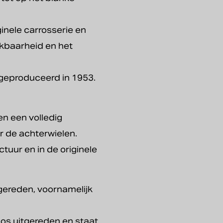
inele carrosserie en
kbaarheid en het
7 geproduceerd in 1953.
n een volledig
 de achterwielen.
tuur en in de originele
 gereden, voornamelijk
loos uitgereden en staat