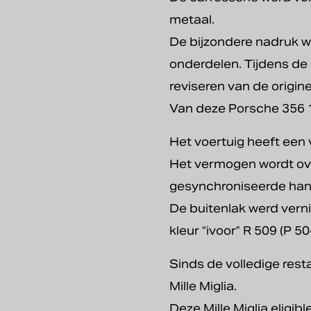
metaal.
De bijzondere nadruk we
onderdelen. Tijdens d
reviseren van de origi
Van deze Porsche 356 15
Het voertuig heeft een 
Het vermogen wordt ove
gesynchroniseerde hand
De buitenlak werd verni
kleur “ivoor” R 509 (P 50
Sinds de volledige rest
Mille Miglia.
Deze Mille Miglia eligib