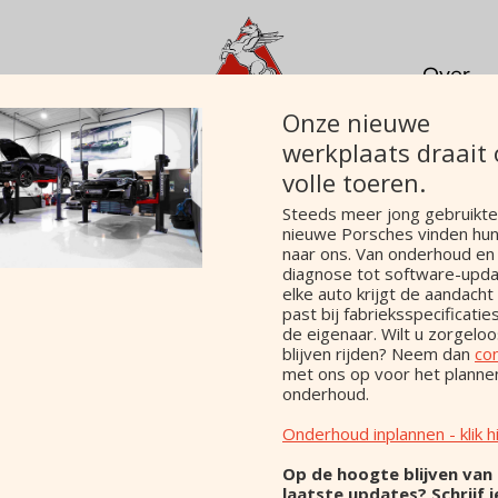
Over
Onze nieuwe
Contac
werkplaats draait
Porsc
volle toeren.
Steeds meer jong gebruikte
PRE A 15
nieuwe Porsches vinden hu
naar ons. Van onderhoud en
diagnose tot software-upda
elke auto krijgt de aandacht
Prijs
past bij fabrieksspecificaties
BTW/Marge
de eigenaar. Wilt u zorgelo
blijven rijden? Neem dan
co
Type
met ons op voor het planne
Bouwjaar
onderhoud.
Kilometerstand
Onderhoud inplannen - klik h
Brandstof
Vermogen
Op de hoogte blijven van
Motorinhoud
laatste updates? Schrijf j