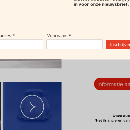
in voor onze nieuwsbrief.
Kleur
Transmissie
Versnellingen
Cilinders
Carrosserie
ladres *
Voornaam *
Deuren
Inschrijve
APK
Topsnelheid
Informatie a
Deze auto
*Het financieren va