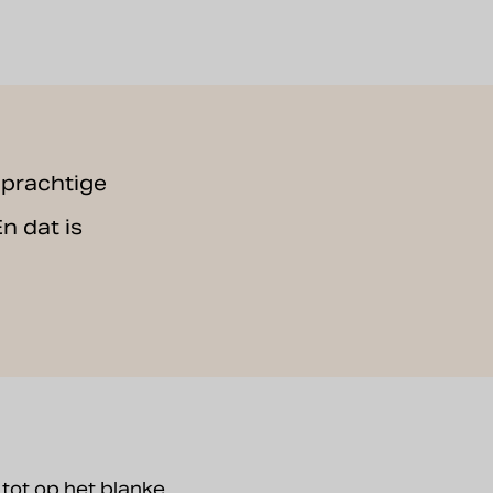
 prachtige
n dat is
 tot op het blanke