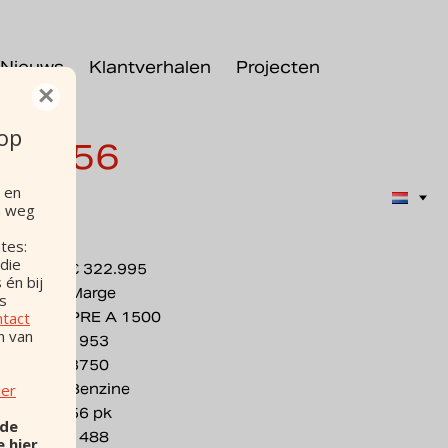
Nieuws
Klantverhalen
Projecten
×
t
 op
he 356
 en
00
n weg
tes:
 die
€ 322.995
 én bij
Marge
os
ntact
PRE A 1500
n van
1953
3750
ier
Benzine
56 pk
 de
1488
e hier