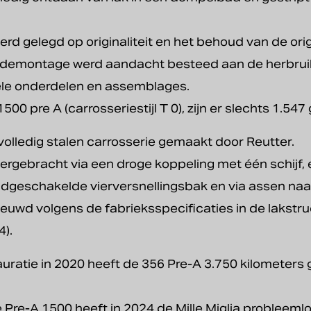
rd gelegd op originaliteit en het behoud van de orig
e demontage werd aandacht besteed aan de herbrui
nele onderdelen en assemblages.
00 pre A (carrosseriestijl T 0), zijn er slechts 1.54
volledig stalen carrosserie gemaakt door Reutter.
rgebracht via een droge koppeling met één schijf, e
geschakelde vierversnellingsbak en via assen naar
euwd volgens de fabrieksspecificaties in de lakstruc
4).
auratie in 2020 heeft de 356 Pre-A 3.750 kilometers
le Pre-A 1500 heeft in 2024 de Mille Miglia probleem