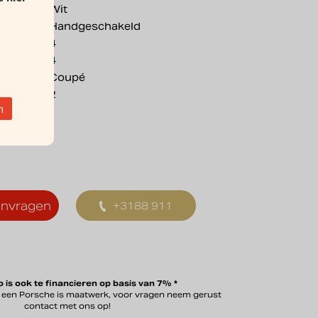
Wit
Handgeschakeld
4
4
Coupé
2
n
anvragen
+3188 911
0356
 is ook te financieren op basis van 7% *
n een Porsche is maatwerk, voor vragen neem gerust
contact met ons op!