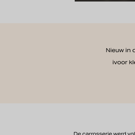
Nieuw in 
ivoor k
De carrosserie werd vol