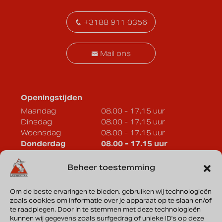
+3188 911 0356
Mail ons
Openingstijden
Maandag
08.00 - 17.15 uur
Dinsdag
08.00 - 17.15 uur
Woensdag
08.00 - 17.15 uur
Donderdag
08.00 - 17.15 uur
Vrijdag
08.00 - 17.15 uur
Zaterdag
Op afspraak
Beheer toestemming
Zondag
Gesloten
Om de beste ervaringen te bieden, gebruiken wij technologieën
zoals cookies om informatie over je apparaat op te slaan en/of
Lammertink Sportcars B.V.
te raadplegen. Door in te stemmen met deze technologieën
Vonderweg 33a
kunnen wij gegevens zoals surfgedrag of unieke ID's op deze