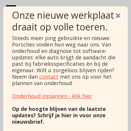
Onze nieuwe werkplaats
×
draait op volle toeren.
Porsche 911
Steeds meer jong gebruikte en nieuwe
Porsches vinden hun weg naar ons. Van
3.8 Carrera 4S
onderhoud en diagnose tot software-
updates: elke auto krijgt de aandacht die
Prijs
Verkocht
past bij fabrieksspecificaties én bij de
BTW/Marge
BTW
Type
eigenaar. Wilt u zorgeloos blijven rijden?
3.8 Carrera 4S
Bouwjaar
2009
Neem dan
contact
met ons op voor het
Kilometerstand
102223
plannen van onderhoud.
Brandstof
Benzine
Vermogen
385 pk
Onderhoud inplannen - klik hier
Motorinhoud
3800
Kleur
Grijs
Op de hoogte blijven van de laatste
Transmissie
Automaat
updates? Schrijf je hier in voor onze
Versnellingen
7
nieuwsbrief.
Cilinders
6
Carrosserie
Coupé