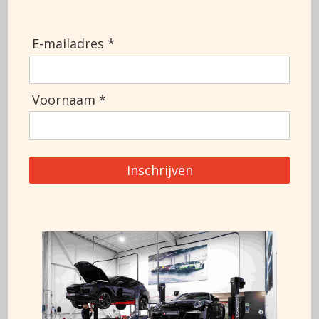
Deuren
2
APK
06-03-2026
Topsnelheid
295
E-mailadres *
Informatie aanvragen
Voornaam *
+3188 911 0356
Inschrijven
Deze auto is ook te financieren op basis van 7% *
*Het financieren van een Porsche is maatwerk, voor vragen neem
gerust contact met ons op!