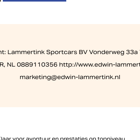
nt: Lammertink Sportcars BV Vonderweg 33
, NL 0889110356 http://www.edwin-lammert
marketing@edwin-lammertink.nl
Klaar voor avontuur en prestaties op topniveau