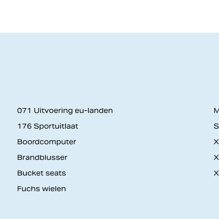
071 Uitvoering eu-landen
M
176 Sportuitlaat
S
Boordcomputer
X
Brandblusser
X
Bucket seats
X
Fuchs wielen