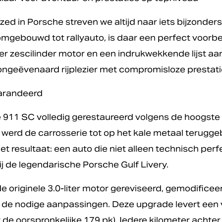
zed in Porsche streven we altijd naar iets bijzonde
omgebouwd tot rallyauto, is daar een perfect voorb
r zescilinder motor en een indrukwekkende lijst aan
ngeëvenaard rijplezier met compromisloze prestati
garandeerd
e 911 SC volledig gerestaureerd volgens de hoogste
 werd de carrosserie tot op het kale metaal terugge
resultaat: een auto die niet alleen technisch perf
j de legendarische Porsche Gulf Livery.
e originele 3.0-liter motor gereviseerd, gemodifice
van de nodige aanpassingen. Deze upgrade levert ee
 de oorspronkelijke 179 pk). Iedere kilometer achter 