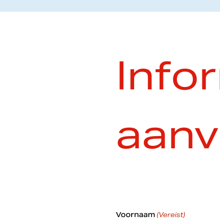
Info
aanv
Voornaam
(Vereist)