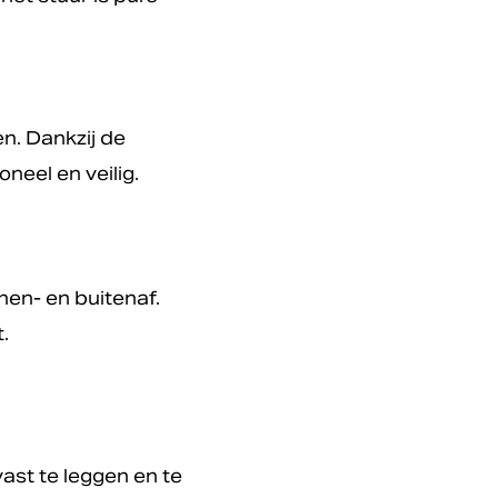
n. Dankzij de
neel en veilig.
nen- en buitenaf.
.
st te leggen en te