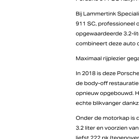
Bij Lammertink Speciali
911 SC, professioneel 
opgewaardeerde 3.2-lite
combineert deze auto o
Maximaal rijplezier ge
In 2018 is deze Porsch
de body-off restauratie
opnieuw opgebouwd. Het 
echte blikvanger dankzi
Onder de motorkap is d
3.2 liter en voorzien 
liefst 222 pk (tegenover