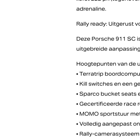
adrenaline.
Rally ready: Uitgerust 
Deze Porsche 911 SC is 
uitgebreide aanpassinge
Hoogtepunten van de ui
• Terratrip boordcomput
• Kill switches en een 
• Sparco bucket seats e
• Gecertificeerde race r
• MOMO sportstuur met
• Volledig aangepast on
• Rally-camerasysteem