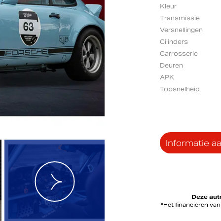
Kleur
Transmissie
Versnellingen
adres *
Voornaam *
Cilinders
Carrosserie
Deuren
rijven
APK
Topsnelheid
Informatie a
Deze auto
*Het financieren va