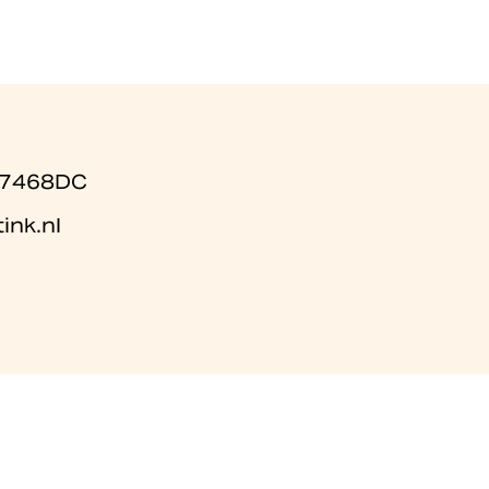
a 7468DC
ink.nl