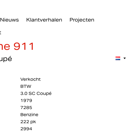
Nieuws
Klantverhalen
Projecten
×
aats
t
n.
he 911
n
 weg
upé
: elke
t bij
Verkocht
ven
 ons
BTW
rhoud.
3.0 SC Coupé
1979
er
7285
e
Benzine
ier in
222 pk
2994