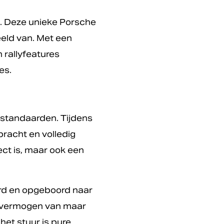
rs. Deze unieke Porsche
eeld van. Met een
 rallyfeatures
es.
 standaarden. Tijdens
bracht en volledig
ect is, maar ook een
erd en opgeboord naar
n vermogen van maar
het stuur is pure