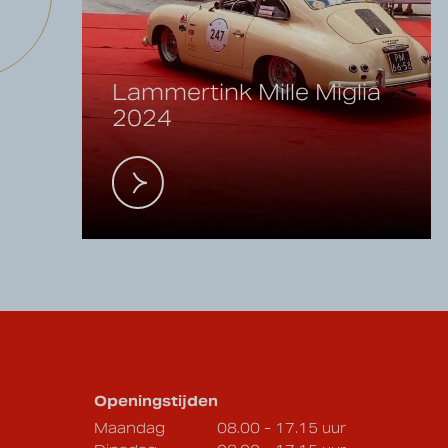
Lammertink Mille Miglia
2024
Openingstijden
Maandag
08.00 - 17.15 uur