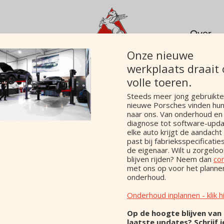
Over
Onze nieuwe
Contac
werkplaats draait
volle toeren.
Steeds meer jong gebruikte
nieuwe Porsches vinden hu
e garage v
naar ons. Van onderhoud en
diagnose tot software-upda
elke auto krijgt de aandacht
past bij fabrieksspecificaties
de eigenaar. Wilt u zorgelo
mertink- Af
blijven rijden? Neem dan
co
met ons op voor het planne
onderhoud.
Onderhoud inplannen - klik h
Op de hoogte blijven van
12 jul 2024 / / Lammertink Youtube
laatste updates? Schrijf j