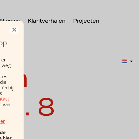
Nieuws
Klantverhalen
Projecten
×
t
 op
 en
n weg
an
tes:
 die
 én bij
os
l. 8
ntact
n van
ier
 de
e hier