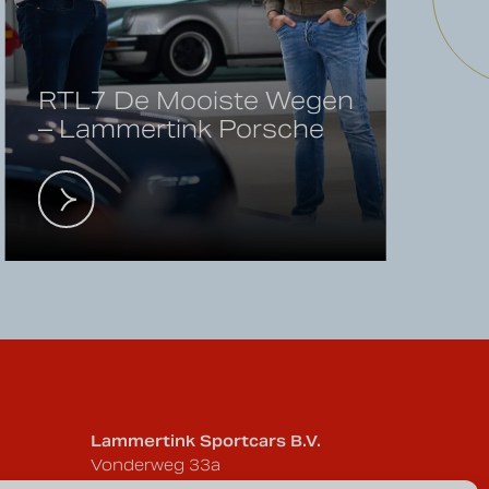
RTL7 De Mooiste Wegen
– Lammertink Porsche
Lammertink Sportcars B.V.
Vonderweg 33a