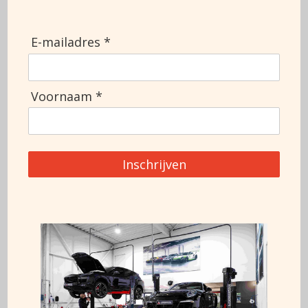
Doors
2
MOT
Top speed
308
E-mailadres *
Ask for more information
Voornaam *
+3188 911 0356
Inschrijven
This car can also be financed at 7%*
* Rate subject to change, this advertisement cannot be
accommodated
rights are derived, changes reserved