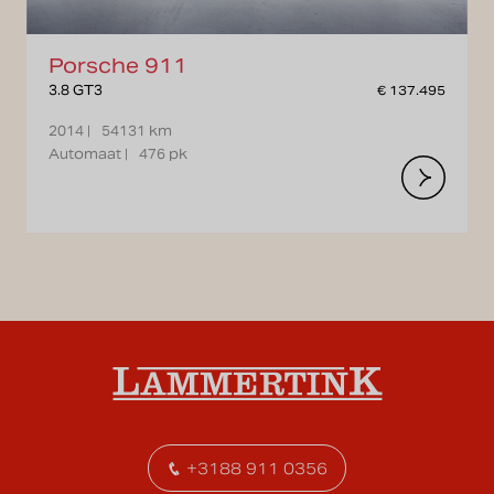
Porsche 911
3.8 GT3
€ 137.495
2014 |
54131 km
Automaat |
476 pk
+3188 911 0356