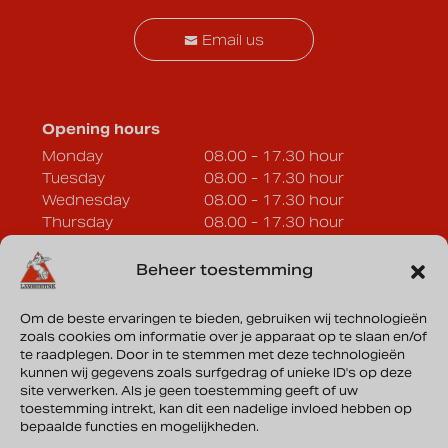
Email us
Opening hours
Monday
08.00 - 17.30 hour
Tuesday
08.00 - 17.30 hour
Wednesday
08.00 - 17.30 hour
Thursday
08.00 - 17.30 hour
Friday
08.00 - 17.30 hour
Saturday
08.00 - 17.30 hour
Beheer toestemming
Sunday
Closed
Om de beste ervaringen te bieden, gebruiken wij technologieën
zoals cookies om informatie over je apparaat op te slaan en/of
Lammertink Sportcars B.V.
te raadplegen. Door in te stemmen met deze technologieën
Vonderweg 33a
kunnen wij gegevens zoals surfgedrag of unieke ID's op deze
site verwerken. Als je geen toestemming geeft of uw
7468 DC Enter
toestemming intrekt, kan dit een nadelige invloed hebben op
bepaalde functies en mogelijkheden.
Directions