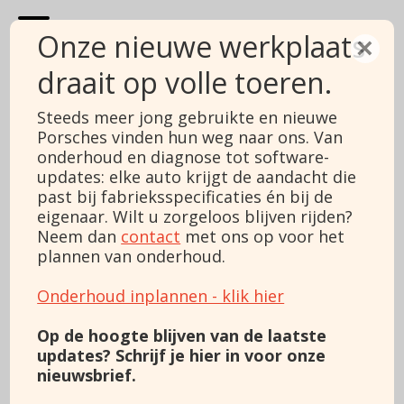
Onze nieuwe werkplaats
×
draait op volle toeren.
Porsche 911
Steeds meer jong gebruikte en nieuwe
Porsches vinden hun weg naar ons. Van
3.0 Carrera 4S
onderhoud en diagnose tot software-
updates: elke auto krijgt de aandacht die
Price
€ 259.995
past bij fabrieksspecificaties én bij de
Margin/VAT
VAT
Type
eigenaar. Wilt u zorgeloos blijven rijden?
3.0 Carrera 4S
Construction year
2026
Neem dan
contact
met ons op voor het
Mileage
3010
plannen van onderhoud.
Fueltype
Gasoline
Power
480 pk
Onderhoud inplannen - klik hier
Engine capacity
2981
Color
Brown
Op de hoogte blijven van de laatste
Transmission
Automatic
updates? Schrijf je hier in voor onze
Gears
8
nieuwsbrief.
Cylinders
6
Body
Coupé