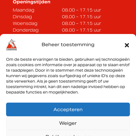
Openingstijden
Maandag
08.00 - 17.15 uur
Dinsdag
08.00 - 17.15 uur
Woensdag
08.00 - 17.15 uur
Donderdag
08.00 - 17.15 uur
Vrijdag
08.00 - 17.15 uur
Zaterdag
Op afspraak
Beheer toestemming
Zondag
Gesloten
Om de beste ervaringen te bieden, gebruiken wij technologieën
zoals cookies om informatie over je apparaat op te slaan en/of
Lammertink Sportcars B.V.
te raadplegen. Door in te stemmen met deze technologieën
Vonderweg 33a
kunnen wij gegevens zoals surfgedrag of unieke ID's op deze
site verwerken. Als je geen toestemming geeft of uw
7468 DC Enter
toestemming intrekt, kan dit een nadelige invloed hebben op
bepaalde functies en mogelijkheden.
Routebeschrijving
Accepteren
KVK: 08135644
Weiger