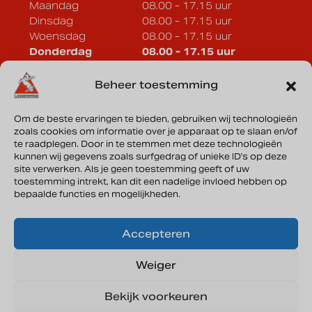
Maandag
08.00 - 17.15 uur
Dinsdag
08.00 - 17.15 uur
Woensdag
08.00 - 17.15 uur
Donderdag
08.00 - 17.15 uur
Vrijdag
08.00 - 17.15 uur
Zaterdag
Op afspraak
Beheer toestemming
Zondag
Gesloten
Om de beste ervaringen te bieden, gebruiken wij technologieën
zoals cookies om informatie over je apparaat op te slaan en/of
Lammertink Sportcars B.V.
te raadplegen. Door in te stemmen met deze technologieën
Vonderweg 33a
kunnen wij gegevens zoals surfgedrag of unieke ID's op deze
site verwerken. Als je geen toestemming geeft of uw
7468 DC Enter
toestemming intrekt, kan dit een nadelige invloed hebben op
bepaalde functies en mogelijkheden.
Routebeschrijving
Accepteren
KVK: 08135644
Weiger
Bekijk voorkeuren