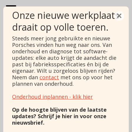
Onze nieuwe werkplaats
×
draait op volle toeren.
Porsche 911
Steeds meer jong gebruikte en nieuwe
Porsches vinden hun weg naar ons. Van
3.4 Coupé Carrera
onderhoud en diagnose tot software-
updates: elke auto krijgt de aandacht die
Prijs
€ 39.995
past bij fabrieksspecificaties én bij de
BTW/Marge
Marge
Type
eigenaar. Wilt u zorgeloos blijven rijden?
3.4 Coupé Carrera
Bouwjaar
2001
Neem dan
contact
met ons op voor het
Kilometerstand
145851
plannen van onderhoud.
Brandstof
Benzine
Vermogen
300 pk
Onderhoud inplannen - klik hier
Motorinhoud
3387
Kleur
Blauw
Op de hoogte blijven van de laatste
Transmissie
Automaat
updates? Schrijf je hier in voor onze
Versnellingen
nieuwsbrief.
Cilinders
6
Carrosserie
Coupé