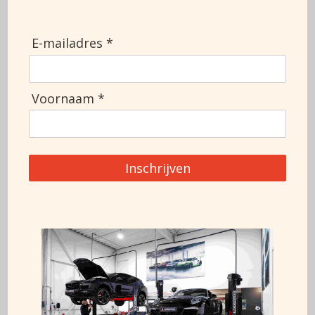
Deuren
2
APK
07-03-2027
Topsnelheid
275
E-mailadres *
Informatie aanvragen
Voornaam *
+3188 911 0356
Inschrijven
Deze auto is ook te financieren op basis van 7% *
*Het financieren van een Porsche is maatwerk, voor vragen neem
gerust contact met ons op!