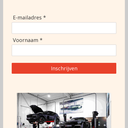
Doors
2
MOT
Top speed
304
E-mailadres *
Ask for more information
Voornaam *
+3188 911 0356
Inschrijven
This car can also be financed at 7%*
* Rate subject to change, this advertisement cannot be
accommodated
rights are derived, changes reserved