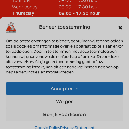
Tuesday
08.00 - 17.30 hour
Wednesday
08.00 - 17.30 hour
Thursday
08.00 - 17.30 hour
Friday
08.00 - 17.30 hour
Saturday
08.00 - 17.30 hour
Beheer toestemming
Sunday
Closed
Om de beste ervaringen te bieden, gebruiken wij technologieën
zoals cookies om informatie over je apparaat op te slaan en/of
Lammertink Sportcars B.V.
te raadplegen. Door in te stemmen met deze technologieën
Vonderweg 33a
kunnen wij gegevens zoals surfgedrag of unieke ID's op deze
site verwerken. Als je geen toestemming geeft of uw
7468 DC Enter
toestemming intrekt, kan dit een nadelige invloed hebben op
bepaalde functies en mogelijkheden.
Directions
Accepteren
KVK: 08135644
Weiger
Bekijk voorkeuren
Cookie Policy
Privacy Statement