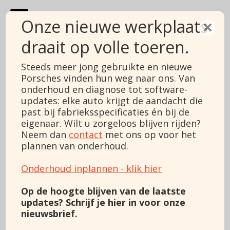
Onze nieuwe werkplaats
×
draait op volle toeren.
Porsche 911
Steeds meer jong gebruikte en nieuwe
Porsches vinden hun weg naar ons. Van
3.8 Carrera GTS
onderhoud en diagnose tot software-
updates: elke auto krijgt de aandacht die
Price
Sold
past bij fabrieksspecificaties én bij de
Margin/VAT
Marge
Type
eigenaar. Wilt u zorgeloos blijven rijden?
3.8 Carrera GTS
Construction year
2014
Neem dan
contact
met ons op voor het
Mileage
92871
plannen van onderhoud.
Fueltype
Gasoline
Power
430 pk
Onderhoud inplannen - klik hier
Engine capacity
3800
Color
Red
Op de hoogte blijven van de laatste
Transmission
Automatic
updates? Schrijf je hier in voor onze
Gears
7
nieuwsbrief.
Cylinders
6
Body
Coupé