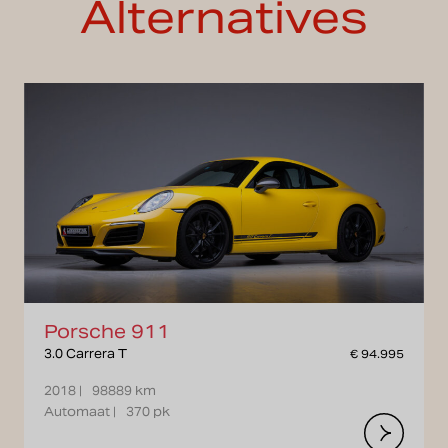
Alternatives
Porsche 911
3.0 Carrera T
€ 94.995
2018 |
98889 km
Automaat |
370 pk